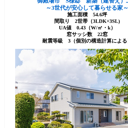
御殿場市 S様邸 新築（建替え）
～3世代が安心して暮らせる家
施工面積 54.6坪
間取り 2世帯（3LDK+3SL)
UA値 0.43（W/㎡・k）
窓サッシ数 22窓
耐震等級 3（個別の構造計算による