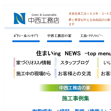
木造在来工法＝６２年・２×４
夢と希望を叶える自由設計の家
ます