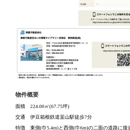
物件概要
面積 224.00㎡(67.75坪)
交通 伊豆箱根鉄道韮山駅徒歩7分
特徴 東側(巾5.4m)と西側(巾6m)の二面の道路に接