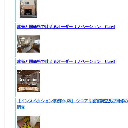
建売と同価格で叶えるオーダーリノベーション Case4
建売と同価格で叶えるオーダーリノベーション Case3
【インスペクション事例No,68】 シロアリ被害調査及び補修
調査